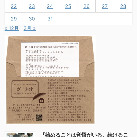
22
23
24
25
26
27
28
29
30
31
« 12月
2月 »
『始めることは覚悟がいる、続けるこ