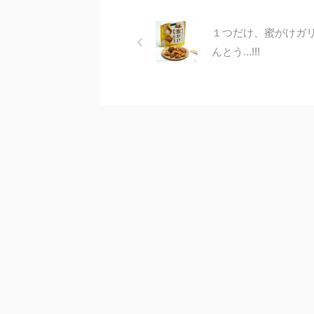
１つだけ、蜜がけガ
んとう…!!!