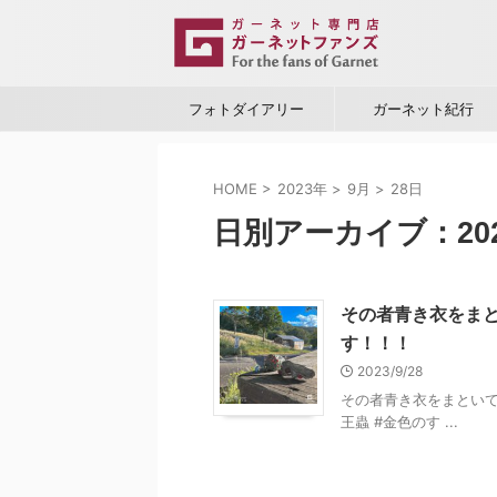
フォトダイアリー
ガーネット紀行
HOME
>
2023年
>
9月
>
28日
日別アーカイブ：202
その者青き衣をま
す！！！
2023/9/28
その者青き衣をまといて
王蟲 #金色のす ...