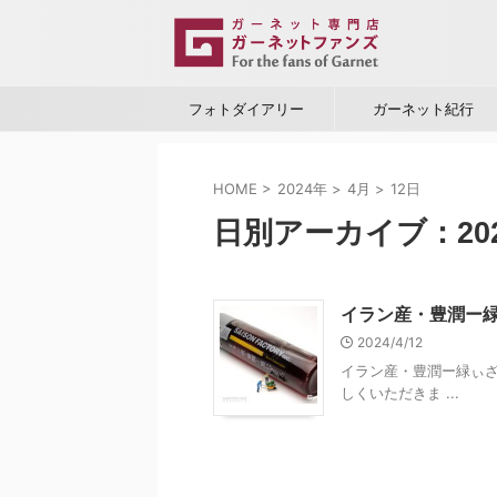
フォトダイアリー
ガーネット紀行
HOME
>
2024年
>
4月
>
12日
日別アーカイブ：202
イラン産・豊潤ー
2024/4/12
イラン産・豊潤ー緑ぃざ
しくいただきま ...