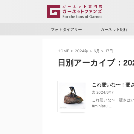
フォトダイアリー
ガーネット紀行
HOME
>
2024年
>
6月
>
17日
日別アーカイブ：202
これ硬いな〜！硬
2024/6/17
これ硬いな〜！硬さはい
#miniatu ...