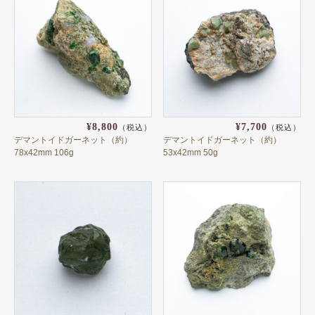
日本
パキスタン
ブラジル
メキシコ
¥8,800
¥7,700
マダガスカル
（税込）
（税込）
デマントイドガーネット（約）
デマントイドガーネット（約）
78x42mm 106g
53x42mm 50g
マラウイ共和国
マリ共和国
南アフリカ
ミャンマー
モザンビーク
モロッコ