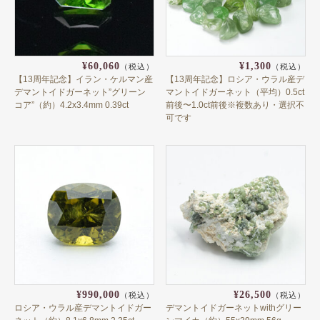
カラーチェンジ
グロッシュラー
スペサルティン
¥60,060
¥1,300
（税込）
（税込）
【13周年記念】イラン・ケルマン産
【13周年記念】ロシア・ウラル産デ
ツァボライト
デマントイドガーネット”グリーン
マントイドガーネット（平均）0.5ct
コア”（約）4.2x3.4mm 0.39ct
前後〜1.0ct前後※複数あり・選択不
デマントイド
可です
ハイドログロッシュラー
パイロープ
ヘソナイト
マリガーネット
メラナイト
ロードライト
¥990,000
¥26,500
（税込）
（税込）
ロシア・ウラル産デマントイドガー
デマントイドガーネットwithグリー
ガーネットと共生