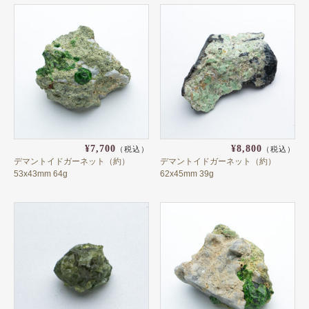
スター&キャッツ
ミックスカラー
レインボー
ガーネットの産地で選ぶ
アフガニスタン
¥7,700
¥8,800
（税込）
（税込）
アフリカ
デマントイドガーネット（約）
デマントイドガーネット（約）
53x43mm 64g
62x45mm 39g
アメリカ
イタリア
イラン
インド
オーストラリア