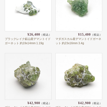
カボション
バフトップ
変形カット
ミネラル 鉱物
¥26,400
¥15,400
（税込）
（税込）
ブラックレイク鉱山産デマントイド
マダガスカル産デマントイドガーネ
関連製品
ガーネット 約19x14mm 1.19g
ット 約23x16mm 3.4g
フォトダイアリー
お仕立て枠
ブレスレット
ペンダント
瓶入り鉱物標本
ブック
¥42,900
¥42,900
（税込）
（税込）