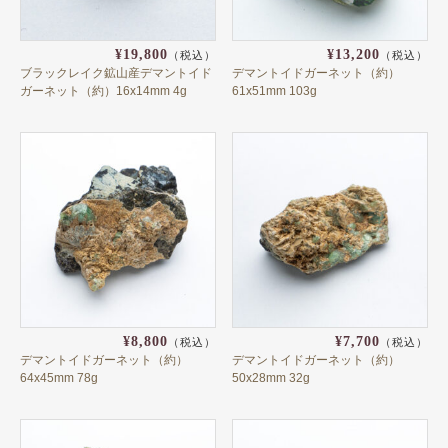
オーストリア
カザフスタン
¥19,800
¥13,200
（税込）
（税込）
ブラックレイク鉱山産デマントイド
デマントイドガーネット（約）
カナダ
ガーネット（約）16x14mm 4g
61x51mm 103g
ギリシャ
ケニア
スリランカ
スロバキア
タンザニア
中国
¥8,800
¥7,700
（税込）
（税込）
チェコ
デマントイドガーネット（約）
デマントイドガーネット（約）
64x45mm 78g
50x28mm 32g
ドイツ
ナイジェリア