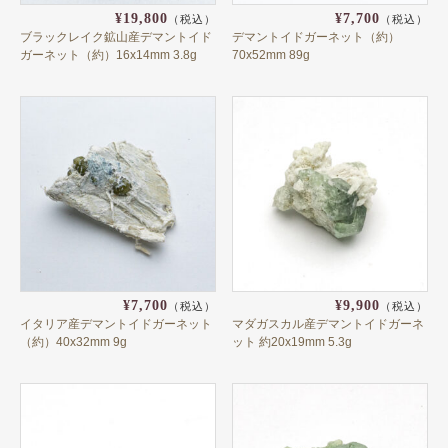
ロシア
¥19,800
¥7,700
（税込）
（税込）
ブラックレイク鉱山産デマントイド
デマントイドガーネット（約）
ガーネットの形で選ぶ
ガーネット（約）16x14mm 3.8g
70x52mm 89g
オーバル
ラウンド
トリリアント
ペアシェイプ
ハート
オクタゴン
¥7,700
¥9,900
（税込）
（税込）
アンティーク
イタリア産デマントイドガーネット
マダガスカル産デマントイドガーネ
（約）40x32mm 9g
ット 約20x19mm 5.3g
マーキス
マロン
バゲット