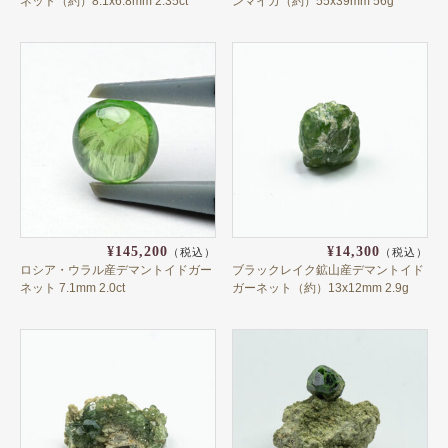
ネット（約）8.1x6.8mm 2.35ct
ンマイカ（約）55x39mm 56g
その他のガーネット
ガーネットの色で選ぶ
レッド
ブラウンレッド系
ワインレッド
バイオレット系
¥145,200
¥14,300
（税込）
（税込）
ピンク
ロシア・ウラル産デマントイドガー
ブラックレイク鉱山産デマントイド
ネット 7.1mm 2.0ct
ガーネット（約）13x12mm 2.9g
ブラウンピンク系
オレンジレッド
オレンジ
ダークブラウン