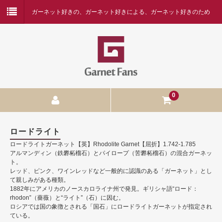
ガーネット好きの、ガーネット好きによる、ガーネット好きのため
の専門店
0
ガーネットの種類
ロードライト
ロードライトガーネット【英】Rhodolite Garnet【屈折】1.742-1.785
アルマンディン
アルマンディン（鉄礬柘榴石）とパイロープ（苦礬柘榴石）の混合ガーネッ
ト。
アンドラダイト
レッド、ピンク、ワインレッドなど一般的に認識のある「ガーネット」とし
て親しみがある種類。
ウバロバイト
1882年にアメリカのノースカロライナ州で発見。ギリシャ語“ロード：
rhodon”（薔薇）と“ライト”（石）に因む。
マラヤガーネット
ロシアでは国の象徴とされる「国石」にロードライトガーネットが指定され
ている。