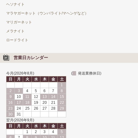
ルースケース
ヘソナイト
マラヤガーネット（ウンバライト/マヘンゲなど）
Tシャツ・バッグ・グッズなど
マリガーネット
メラナイト
ロードライト
営業日カレンダー
今月(2026年8月)
(
発送業務休日)
日
月
火
水
木
金
土
1
2
3
4
5
6
7
8
9
10
11
12
13
14
15
16
17
18
19
20
21
22
23
24
25
26
27
28
29
30
31
翌月(2026年9月)
日
月
火
水
木
金
土
1
2
3
4
5
6
7
8
9
10
11
12