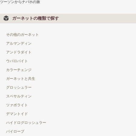
ツーソンからナバホの旅
カボション
ガーネットの種類で探す
バフトップ
変形カット
その他のガーネット
ミネラル 鉱物
アルマンディン
アンドラダイト
関連製品
ウバロバイト
フォトダイアリー
カラーチェンジ
ガーネットと共生
お仕立て枠
グロッシュラー
ブレスレット
スペサルティン
ペンダント
ツァボライト
デマントイド
瓶入り鉱物標本
ハイドログロッシュラー
ブック
パイロープ