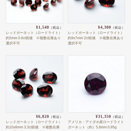
スター&キャッツ
ミックスカラー
¥1,540
¥4,300
（税込）
（税込）
レインボー
レッドガーネット（ロードライト）
レッドガーネット（ロードライト）
約5mm 0.6ct前後 ※複数在庫あり
約9x7mm 2ct前後 ※複数在庫あり
ガーネットの産地で選ぶ
選択不可
選択不可
アフガニスタン
アフリカ
アメリカ
イタリア
イラン
インド
¥6,820
¥31,350
（税込）
（税込）
オーストラリア
レッドガーネット（ロードライト）
アメリカ・アイダホ産ロードライト
約10x8mm 3.3ct前後 ※複数在庫
ガーネット（約）5.8mm 0.95g