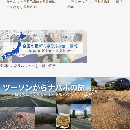
ロシア
ガーネット平均7x5mm 約0.99ct
フラワー 約5mm 平均0.8ct ※選択
※複数あり選択不可
不可
ガーネットの形で選ぶ
オーバル
ラウンド
トリリアント
ペアシェイプ
全国のミネラルショーを一覧で表示
ハート
オクタゴン
アンティーク
マーキス
マロン
バゲット