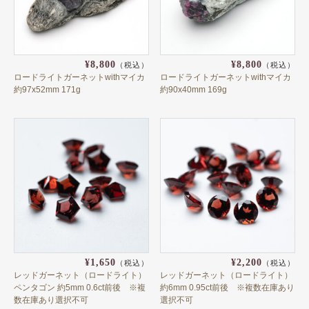
その他のガーネット
ガーネットの色で選ぶ
¥8,800
¥8,800
（税込）
（税込）
レッド
ロードライトガーネットwithマイカ
ロードライトガーネットwithマイカ
約97x52mm 171g
約90x40mm 169g
ブラウンレッド系
ワインレッド
バイオレット系
ピンク
ブラウンピンク系
オレンジレッド
オレンジ
¥1,650
¥2,200
（税込）
（税込）
レッドガーネット（ロードライト）
レッドガーネット（ロードライト）
ダークブラウン
ペンタゴン 約5mm 0.6ct前後 ※複
約6mm 0.95ct前後 ※複数在庫あり
数在庫あり選択不可
選択不可