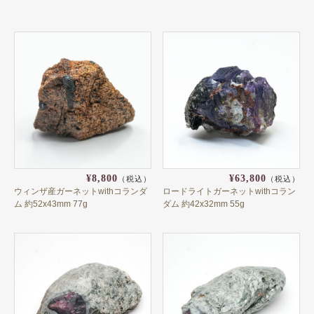
カラーチェンジ
グロッシュラー
スペサルティン
ツァボライト
デマントイド
ハイドログロッシュラー
パイロープ
¥8,800
¥63,800
（税込）
（税込）
ウィンザ産ガーネットwithコランダ
ロードライトガーネットwithコラン
ヘソナイト
ム 約52x43mm 77g
ダム 約42x32mm 55g
マリガーネット
メラナイト
ロードライト
ガーネットと共生