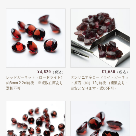
ライトイエロー
イエロー
ブラウンイエロー
ゴールデン
ミントグリーン
グリーン
¥4,620
¥1,650
カラーレス
（税込）
（税込）
レッドガーネット（ロードライト）
タンザニア産ロードライトガーネッ
約8mm 2.2ct前後 ※複数在庫あり
ト原石（約）12g前後 （複数あり・
ブラック
選択不可
目安となります・選択不可）
カラーチェンジ＆シフト
グリーンブルー
インディゴブルー
ブルー系