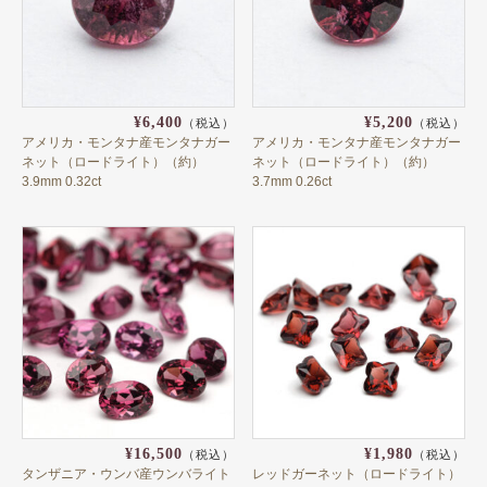
日本
パキスタン
ブラジル
¥6,400
¥5,200
（税込）
（税込）
アメリカ・モンタナ産モンタナガー
アメリカ・モンタナ産モンタナガー
メキシコ
ネット（ロードライト）（約）
ネット（ロードライト）（約）
3.9mm 0.32ct
3.7mm 0.26ct
マダガスカル
マラウイ共和国
マリ共和国
南アフリカ
ミャンマー
モザンビーク
モロッコ
¥16,500
¥1,980
（税込）
（税込）
タンザニア・ウンバ産ウンバライト
レッドガーネット（ロードライト）