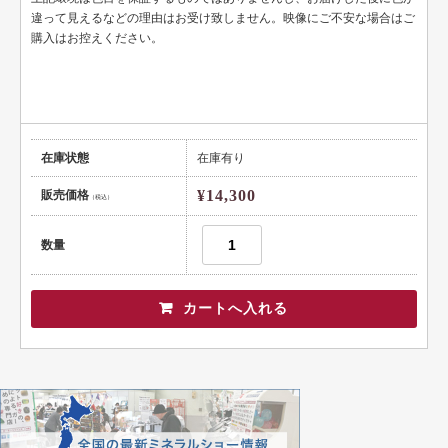
ライトイエロー
違って見えるなどの理由はお受け致しません。映像にご不安な場合はご
購入はお控えください。
イエロー
ブラウンイエロー
ゴールデン
在庫状態
在庫有り
ミントグリーン
¥14,300
販売価格
グリーン
（税込）
カラーレス
数量
ブラック
カラーチェンジ＆シフト
グリーンブルー
インディゴブルー
ブルー系