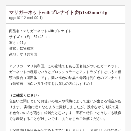
その他のガーネット
マリガーネットwithプレナイト 約51x43mm 61g
(ggml0112-mnl-00-1)
ガーネットの色で選ぶ
レッド
商品名：マリガーネットwithプレナイト
サイズ：（約）51x43mm
ブラウンレッド系
重さ：61g
形状：鉱物標本
ワインレッド
産地：マリ共和国
バイオレット系
アフリカ・マリ共和国。この産地でもある国名前がついたガーネット。
ガーネットの種類でいうとグロッシュラーとアンドラダイトという２種
ピンク
類の混合（固溶体）です。濃い褐色の結晶の母岩は乳白色のプレナイト
（葡萄石）面白い共生標本をお探しの方におすすめ！
ブラウンピンク系
（ご確認ください）
オレンジレッド
色合いに関しましてお使いの端末や環境によって違いが生じる場合があ
ります。 実物に近くなるように撮影しましたが、残念ながら肉眼で見
オレンジ
る色合いの方が遥かに綺麗だと思います。宝石の特性上どうしても映像
では表現することが難しいです。あらかじめご理解ください。
ダークブラウン
上記環境は色目を保証するものではありませんし、お届けした後に色が