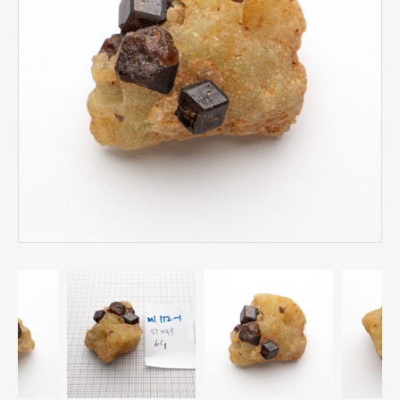
カラーチェンジ
グロッシュラー
スペサルティン
ツァボライト
デマントイド
ハイドログロッシュラー
パイロープ
ヘソナイト
マリガーネット
メラナイト
ロードライト
ガーネットと共生