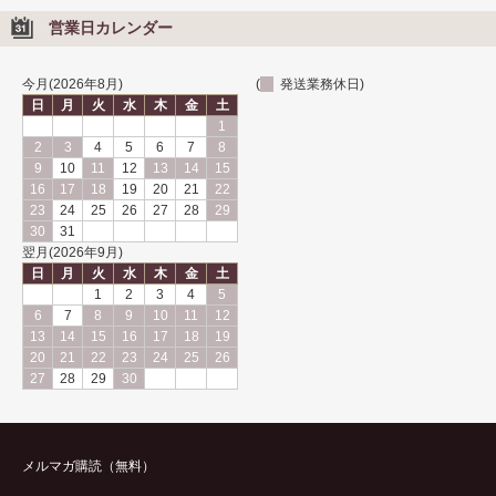
日本
営業日カレンダー
パキスタン
今月(2026年8月)
(
発送業務休日)
日
月
火
水
木
金
土
ブラジル
1
2
3
4
5
6
7
8
メキシコ
9
10
11
12
13
14
15
16
17
18
19
20
21
22
マダガスカル
23
24
25
26
27
28
29
30
31
マラウイ共和国
翌月(2026年9月)
日
月
火
水
木
金
土
マリ共和国
1
2
3
4
5
6
7
8
9
10
11
12
南アフリカ
13
14
15
16
17
18
19
20
21
22
23
24
25
26
ミャンマー
27
28
29
30
モザンビーク
モロッコ
メルマガ購読（無料）