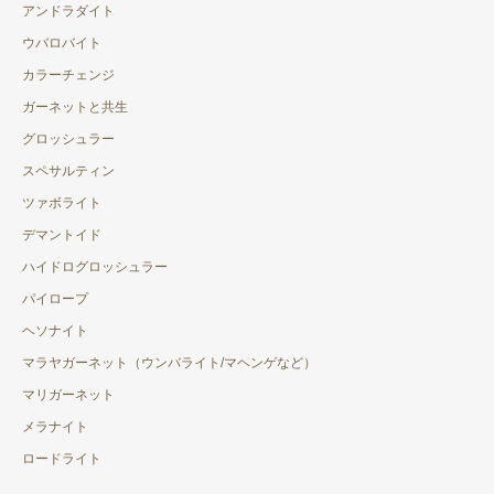
オーストリア
アンドラダイト
ウバロバイト
カザフスタン
カラーチェンジ
カナダ
ガーネットと共生
ギリシャ
グロッシュラー
スペサルティン
ケニア
ツァボライト
スリランカ
デマントイド
スロバキア
ハイドログロッシュラー
パイロープ
タンザニア
ヘソナイト
中国
マラヤガーネット（ウンバライト/マヘンゲなど）
チェコ
マリガーネット
メラナイト
ドイツ
ロードライト
ナイジェリア